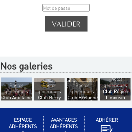
Nos galeries
Photos
Photos
Photos
Photos
génériques
génériques
génériques
génériques
Club Région
Club Aquitaine
Club Berry
Club Bretagne
Limousin
ESPACE
AVANTAGES
ADHÉRER
ADHÉRENTS
ADHÉRENTS