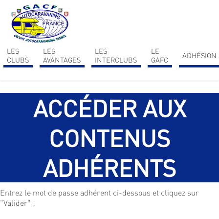
Ce site utilise Google Analytics. En continuant à naviguer, vous nous autorisez à
déposer un cookie à des fins de mesure d'audience.
En savoir plus ou s'opposer
.
LES
LES
LES
LE
ADHÉSION
CLUBS
AVANTAGES
INTERCLUBS
GAFC
ACCÉDER AUX
CONTENUS
ADHÉRENTS
Entrez le mot de passe adhérent ci-dessous et cliquez sur
"Valider" :